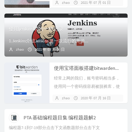
zhao
2021 年 07 月 01 日
使用jenkins时的一些记录
1.Jenkins介绍Jenkins 是一款流行的开源...
zhao
2021 年 03 月 06 日
使用宝塔面板搭建bitwarden密码管理
经常上网的我们，账号密码相当多，
使用同一个密码很容易被脱裤库，使
用不同的密码却又难记。其实有很...
zhao
2020 年 07 月 16 日
PTA 基础编程题目集 编程题题解2
编程题7-1到7-19部分点击下文函数题部分点击下文