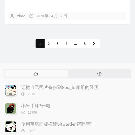
zhao
2020 年 04 月 17 日
1
2
3
4
...
8
热
随
门
机
文
文
记把自己照片备份到Google 相册的经历
章
章
浏
23791
览
次
小米手环3开箱
数:
浏
18706
览
次
使用宝塔面板搭建bitwarden密码管理
数:
浏
17071
览