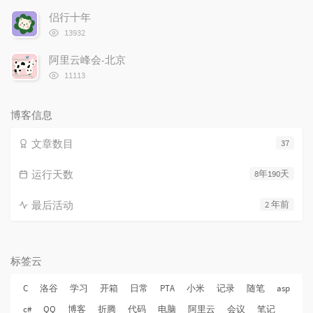
次
侣行十年
数:
浏
13932
览
次
阿里云峰会-北京
数:
浏
11113
览
次
数:
博客信息
文章数目
37
运行天数
8年190天
最后活动
2 年前
标签云
C
洛谷
学习
开箱
日常
PTA
小米
记录
随笔
asp
c#
QQ
博客
折腾
代码
电脑
阿里云
会议
笔记