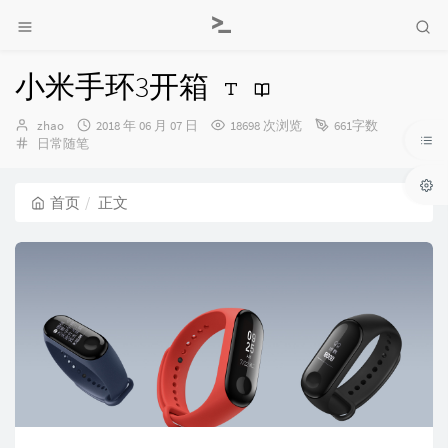
小米手环3开箱
博
发
zhao
2018 年 06 月 07 日
18698 次浏览
661字数
主：
分
布
日常随笔
类：
时
间：
首页
正文