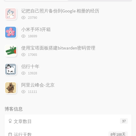
门
机
文
文
记把自己照片备份到Google 相册的经历
章
章
浏
23790
览
次
小米手环3开箱
数:
浏
18699
览
次
使用宝塔面板搭建bitwarden密码管理
数:
浏
17065
览
次
侣行十年
数:
浏
13928
览
次
阿里云峰会-北京
数:
浏
11111
览
次
数:
博客信息
文章数目
37
运行天数
8年188天