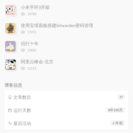
次
小米手环3开箱
数:
浏
18706
览
次
使用宝塔面板搭建bitwarden密码管理
数:
浏
17072
览
次
侣行十年
数:
浏
13932
览
次
阿里云峰会-北京
数:
浏
11113
览
次
数:
博客信息
文章数目
37
运行天数
8年190天
最后活动
2 年前