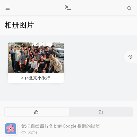
相册图片
4.14北京小米行
热
随
门
机
文
文
记把自己照片备份到Google 相册的经历
章
章
浏
23791
览